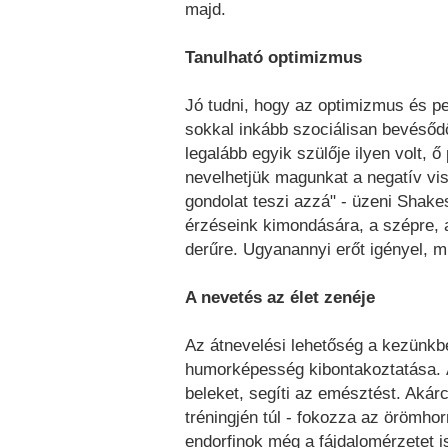
majd.
Tanulható optimizmus
Jó tudni, hogy az optimizmus és p
sokkal inkább szociálisan bevésődö
legalább egyik szülője ilyen volt, ő
nevelhetjük magunkat a negatív vis
gondolat teszi azzá" - üzeni Shakes
érzéseink kimondására, a szépre, az
derűre. Ugyanannyi erőt igényel, m
A nevetés az élet zenéje
Az átnevelési lehetőség a kezünkb
humorképesség kibontakoztatása. 
beleket, segíti az emésztést. Akár
tréningjén túl - fokozza az örömho
endorfinok még a fájdalomérzetet i