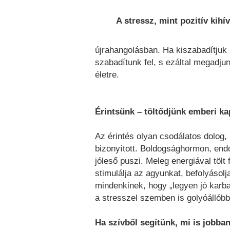
A stressz, mint pozitív kihí
újrahangolásban. Ha kiszabadítjuk
szabadítunk fel, s ezáltal megadj
életre.
Érintsünk – töltődjünk emberi k
Az érintés olyan csodálatos dolog,
bizonyított. Boldogsághormon, endo
jóleső puszi. Meleg energiával tölt 
stimulálja az agyunkat, befolyásol
mindenkinek, hogy „legyen jó karb
a stresszel szemben is golyóállóbb
Ha szívből segítünk, mi is jobba