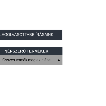
LEGOLVASOTTABB ÍRÁSAINK
NÉPSZERŰ TERMÉKEK
Összes termék megtekintése
▸