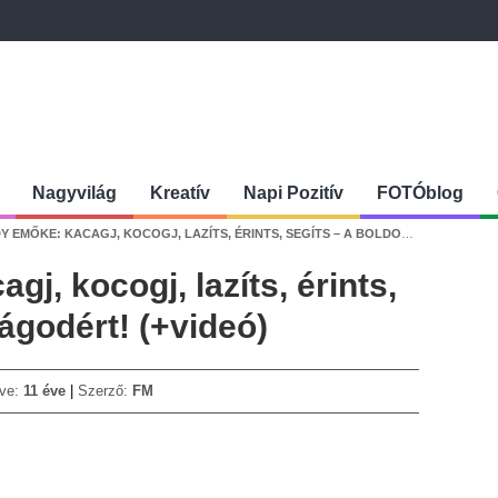
Nagyvilág
Kreatív
Napi Pozitív
FOTÓblog
EMŐKE: KACAGJ, KOCOGJ, LAZÍTS, ÉRINTS, SEGÍTS – A BOLDOGSÁGODÉRT! (+VIDEÓ)
j, kocogj, lazíts, érints,
ágodért! (+videó)
tve:
11 éve
Szerző:
FM