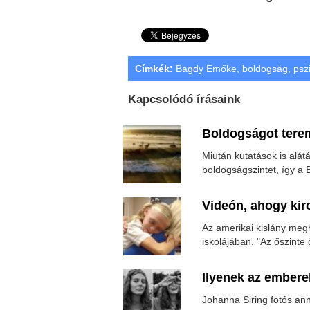
Címkék:
Bagdy Emőke
,
boldogság
,
psz
Kapcsolódó írásaink
Boldogságot terem
Miután kutatások is alát
boldogságszintet, így a 
Videón, ahogy kir
Az amerikai kislány megh
iskolájában. "Az őszinte
Ilyenek az emberek
Johanna Siring fotós ann