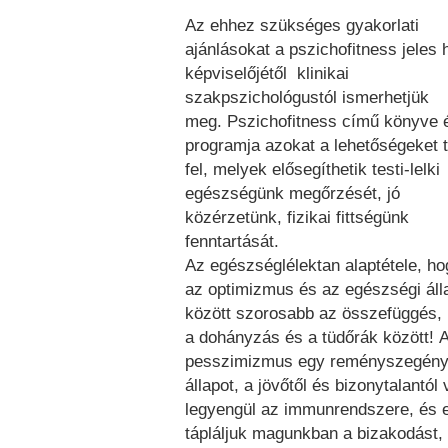
Az ehhez szükséges gyakorlati
ajánlásokat a pszichofitness jeles 
képviselőjétől klinikai
szakpszichológustól ismerhetjük
meg. Pszichofitness című könyve 
programja azokat a lehetőségeket t
fel, melyek elősegíthetik testi-lelki
egészségünk megőrzését, jó
közérzetünk, fizikai fittségünk
fenntartását.
Az egészséglélektan alaptétele, ho
az optimizmus és az egészségi áll
között szorosabb az összefüggés, 
a dohányzás és a tüdőrák között! 
pesszimizmus egy reményszegén
állapot, a jövőtől és bizonytalantó
legyengül az immunrendszere, és 
tápláljuk magunkban a bizakodást, a