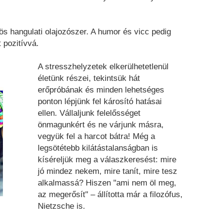
ös hangulati olajozószer. A humor és vicc pedig
t pozitívvá.
A stresszhelyzetek elkerülhetetlenül
életünk részei, tekintsük hát
erőpróbának és minden lehetséges
ponton lépjünk fel károsító hatásai
ellen. Vállaljunk felelősséget
önmagunkért és ne várjunk másra,
vegyük fel a harcot bátra! Még a
legsötétebb kilátástalanságban is
kíséreljük meg a válaszkeresést: mire
jó mindez nekem, mire tanít, mire tesz
alkalmassá? Hiszen "ami nem öl meg,
az megerősít" – állította már a filozófus,
Nietzsche is.