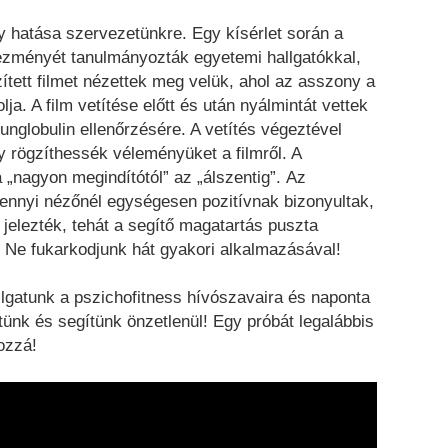
ny hatása szervezetünkre. Egy kísérlet során a
kezményét tanulmányozták egyetemi hallgatókkal,
ített filmet nézettek meg velük, ahol az asszony a
ja. A film vetítése előtt és után nyálmintát vettek
unglobulin ellenőrzésére. A vetítés végeztével
gy rögzíthessék véleményüket a filmről. A
„nagyon megindítótól” az „álszentig”. Az
nyi nézőnél egységesen pozitívnak bizonyultak,
elezték, tehát a segítő magatartás puszta
. Ne fukarkodjunk hát gyakori alkalmazásával!
lgatunk a pszichofitness hívószavaira és naponta
tünk és segítünk önzetlenül! Egy próbát legalábbis
ozzá!