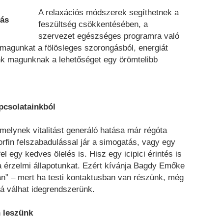
A relaxációs módszerek segíthetnek a
vás
feszültség csökkentésében, a
szervezet egészséges programra való
 magunkat a fölösleges szorongásból, energiát
unk magunknak a lehetőséget egy örömtelibb
apcsolatainkból
 melynek vitalitást generáló hatása már régóta
rfin felszabadulással jár a simogatás, vagy egy
fel egy kedves ölelés is. Hisz egy icipici érintés is
ja érzelmi állapotunkat. Ezért kívánja Bagdy Emőke
an” – mert ha testi kontaktusban van részünk, még
á válhat idegrendszerünk.
n leszünk