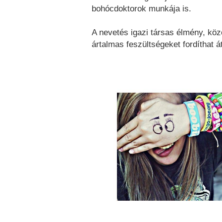
bohócdoktorok munkája is.
A nevetés igazi társas élmény, köz
ártalmas feszültségeket fordíthat á