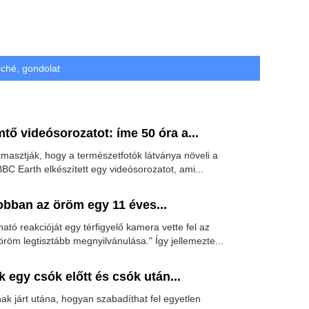
iché
,
gondolat
tő videósorozatot: íme 50 óra a...
ámasztják, hogy a természetfotók látványa növeli a
BBC Earth elkészített egy videósorozatot, ami...
obban az öröm egy 11 éves...
ató reakcióját egy térfigyelő kamera vette fel az
 öröm legtisztább megnyilvánulása." Így jellemezte...
 egy csók előtt és csók után...
ak járt utána, hogyan szabadíthat fel egyetlen