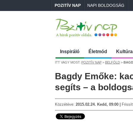
POZITÍV NAP
NAPI BOLDOGSÁG
Inspiráló
Életmód
Kultúra
ITT VAGY MOST:
POZITÍV NAP
>
BELFÖLD
>
BAGDY 
Bagdy Emőke: kacag
segíts – a boldogs
Közzétéve:
2015.02.24. Kedd, 09:00
Frissí