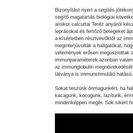
Bizonyítást nyert a segítés jótéko
segítő magatartás biológiai követ
amikor calcuttai Teréz anyáról kész
leprásokat és fertőző betegeket ápol
a kísérletben résztvevőktől az imm
meginterjúvolták a hallgatókat, ho
vélemények erősen megoszlottak a 
immunparaméterek azonban valamen
az immunglobulin megnövekedését j
látványa is immunstimuláló hatású
Sokat teszünk önmagunkért, ha hal
kacagunk, kocogunk, lazítunk, érin
mindenképpen megér. Sok sikert h