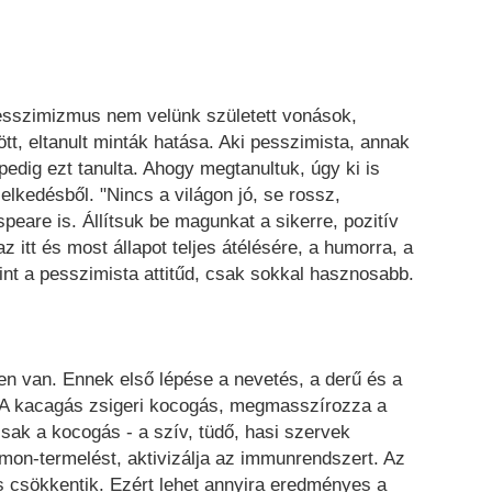
esszimizmus nem velünk született vonások,
tt, eltanult minták hatása. Aki pesszimista, annak
 pedig ezt tanulta. Ahogy megtanultuk, úgy ki is
elkedésből. "Nincs a világon jó, se rossz,
peare is. Állítsuk be magunkat a sikerre, pozitív
 itt és most állapot teljes átélésére, a humorra, a
int a pesszimista attitűd, csak sokkal hasznosabb.
en van. Ennek első lépése a nevetés, a derű és a
A kacagás zsigeri kocogás, megmasszírozza a
csak a kocogás - a szív, tüdő, hasi szervek
rmon-termelést, aktivizálja az immunrendszert. Az
s csökkentik. Ezért lehet annyira eredményes a