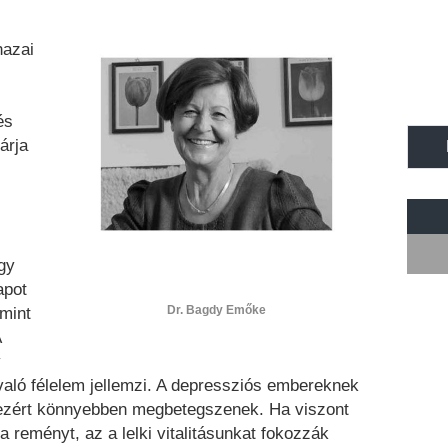
hazai
és
árja
gy
apot
Dr. Bagdy Emőke
mint
A
y
l való félelem jellemzi. A depressziós embereknek
ezért könnyebben megbetegszenek. Ha viszont
 reményt, az a lelki vitalitásunkat fokozzák