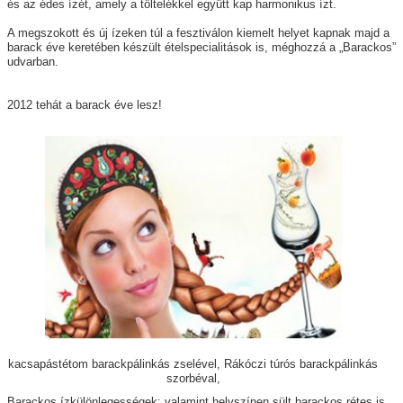
és az édes ízét, amely a töltelékkel együtt kap harmonikus ízt.
A megszokott és új ízeken túl a fesztiválon kiemelt helyet kapnak majd a
barack éve keretében készült ételspecialitások is, méghozzá a
„Barackos”
udvarban.
2012 tehát a barack éve lesz!
kacsapástétom barackpálinkás zselével, Rákóczi túrós barackpálinkás
szorbéval,
Barackos ízkülönlegességek:
valamint helyszínen
sült barackos rétes
is.