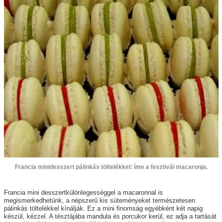
Francia minidesszert pálinkás töltelékkel: íme a fesztivál macaronja.
Francia mini desszertkülönlegességgel a
macaronnal
is
megismerkedhetünk, a népszerű kis süteményeket természetesen
pálinkás töltelékkel kínálják. Ez a mini finomság egyébként két napig
készül, kézzel. A tésztájába mandula és porcukor kerül, ez adja a tartását