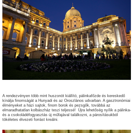
A rendezvényen több mint huszonöt kiállító, pálinkafőzde és kereskedő
kínálja finomságát a Hunyadi és az Oroszlános udvarban. A gasztronómiai
élményeket a házi sajtok, finom borok és pezsgők, továbbá az
elmaradhatatlan kolbászház teszi teljessé! Újra lehetőség nyílik a pálinka-
és a csokoládéfogyasztás új műfajával találkozni, a párosításukból
tökéletes élvezeti forrást kreálni.