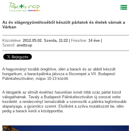
Az év slágergyümölcséből készült párlatok és ételek várnak a
Várban
Közzétéve:
2012.05.02. Szerda, 11:22
Frissítve:
14 éve
Szerző:
anettzup
A hagyományt tovább öregbítve, idén a barack és az abból készült
hungarikum, a barackpálinka játssza a főszerepet a VII. Budapesti
Pálinkafesztiválon, május 10-13 között.
A látogatók az elmúlt évekhez hasonlóan ismét több száz párlat közül
válogathatnak. Tavaly a Budapesti Pálinkafesztiválon új sorozat vette
kezdetét: a rendezvényt tematizálták a szervezők a pálinka legfontosabb
alapanyaga, a gyümölcs szerint. Elsőként a szilva mutatkozott be, idén
pedig a barack kerül a középpontba.