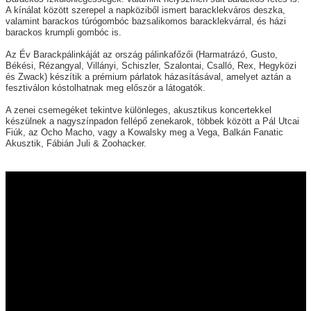
A kínálat között szerepel a napköziből ismert
baracklekváros deszka
,
valamint
barackos túrógombóc bazsalikomos baracklekvárral
, és
házi
barackos krumpli gombóc
is.
Az
Év Barackpálinkáját
az ország pálinkafőzői (Harmatrázó, Gusto,
Békési, Rézangyal, Villányi, Schiszler, Szalontai, Csalló, Rex, Hegyközi
és Zwack) készítik a prémium párlatok házasításával, amelyet aztán a
fesztiválon kóstolhatnak meg először a látogatók.
A zenei csemegéket tekintve különleges, akusztikus koncertekkel
készülnek a nagyszínpadon fellépő zenekarok, többek között a
Pál Utcai
Fiúk, az Ocho Macho, vagy a Kowalsky meg a Vega, Balkán Fanatic
Akusztik, Fábián Juli & Zoohacker
.