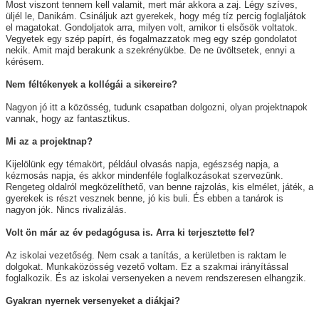
Most viszont tennem kell valamit, mert már akkora a zaj. Légy szíves,
üljél le, Danikám. Csináljuk azt gyerekek, hogy még tíz percig foglaljátok
el magatokat. Gondoljatok arra, milyen volt, amikor ti elsősök voltatok.
Vegyetek egy szép papírt, és fogalmazzatok meg egy szép gondolatot
nekik. Amit majd berakunk a szekrényükbe. De ne üvöltsetek, ennyi a
kérésem.
Nem féltékenyek a kollégái a sikereire?
Nagyon jó itt a közösség, tudunk csapatban dolgozni, olyan projektnapok
vannak, hogy az fantasztikus.
Mi az a projektnap?
Kijelölünk egy témakört, például olvasás napja, egészség napja, a
kézmosás napja, és akkor mindenféle foglalkozásokat szervezünk.
Rengeteg oldalról megközelíthető, van benne rajzolás, kis elmélet, játék, a
gyerekek is részt vesznek benne, jó kis buli. És ebben a tanárok is
nagyon jók. Nincs rivalizálás.
Volt ön már az év pedagógusa is. Arra ki terjesztette fel?
Az iskolai vezetőség. Nem csak a tanítás, a kerületben is raktam le
dolgokat. Munkaközösség vezető voltam. Ez a szakmai irányítással
foglalkozik. És az iskolai versenyeken a nevem rendszeresen elhangzik.
Gyakran nyernek versenyeket a diákjai?