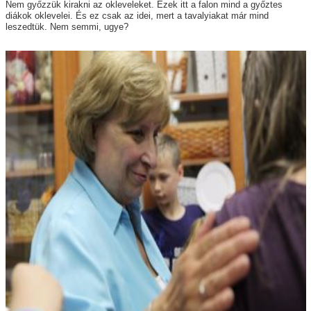
Nem győzzük kirakni az okleveleket. Ezek itt a falon mind a győztes
diákok oklevelei. És ez csak az idei, mert a tavalyiakat már mind
leszedtük. Nem semmi, ugye?