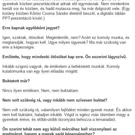
gyerekek közben prezentációkat adnak elő egymásnak. Nem mindenkire
került sor év közben, és hadd mutassa meg, ha már dolgozott vele. (
Egy
kislány közben Kőrösi Csoma Sándor életéről beszél, a digitális táblán
PPT-prezentáció kíséri
.)
Erre kapnak egyébként jegyet?
Igen, szoktak, ötösöket. Megérdemlik, nem? Azért ez komoly munka, és
megtanulják, hogyan kell. Ugye milyen ügyesek? Ma már szükség van
erre a képességre.
Említette, hogy mindenki ötösöket kap erre. Ön eszerint lágyszívű.
Inkább szigorú vagyok, de értékelem a befektetett munkát. Komoly
kutatómunka van egy ilyen előadás mögött.
Buktatott már?
Nincs ilyen emlékem. Nem, nem buktattam.
Nem volt szükség rá, vagy inkább nem szívesen buktat?
Nem volt szükség rá, valamilyen fejlődést minden gyerek mutat. És akkor
nem kell buktatni, haladjon inkább. Végül is egész más ütemben megy a
gyerekek érése, és előbb-utóbb bizonyára behozza a lemaradást.
Ön szerint tehát nem egy külső mércéhez kell viszonyítani az
eredményt, hanem a gyerek saját képességeihez?