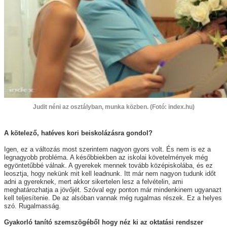
Judit néni az osztályban, munka közben. (Fotó: index.hu)
A kötelező, hatéves kori beiskolázásra gondol?
Igen, ez a változás most szerintem nagyon gyors volt. És nem is ez a
legnagyobb probléma. A későbbiekben az iskolai követelmények még
egyöntetűbbé válnak. A gyerekek mennek tovább középiskolába, és ez
leosztja, hogy nekünk mit kell leadnunk. Itt már nem nagyon tudunk időt
adni a gyereknek, mert akkor sikertelen lesz a felvételin, ami
meghatározhatja a jövőjét. Szóval egy ponton már mindenkinem ugyanazt
kell teljesítenie. De az alsóban vannak még rugalmas részek. Ez a helyes
szó. Rugalmasság.
Gyakorló tanító szemszögéből hogy néz ki az oktatási rendszer