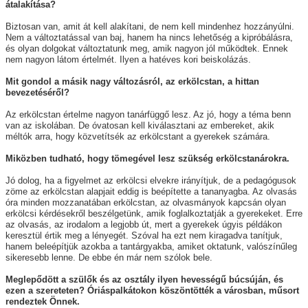
átalakítása?
Biztosan van, amit át kell alakítani, de nem kell mindenhez hozzányúlni.
Nem a változtatással van baj, hanem ha nincs lehetőség a kipróbálásra,
és olyan dolgokat változtatunk meg, amik nagyon jól működtek. Ennek
nem nagyon látom értelmét. Ilyen a hatéves kori beiskolázás.
Mit gondol a másik nagy változásról, az erkölcstan, a hittan
bevezetéséről?
Az erkölcstan értelme nagyon tanárfüggő lesz. Az jó, hogy a téma benn
van az iskolában. De óvatosan kell kiválasztani az embereket, akik
méltók arra, hogy közvetítsék az erkölcstant a gyerekek számára.
Miközben tudható, hogy tömegével lesz szükség erkölcstanárokra.
Jó dolog, ha a figyelmet az erkölcsi elvekre irányítjuk, de a pedagógusok
zöme az erkölcstan alapjait eddig is beépítette a tananyagba. Az olvasás
óra minden mozzanatában erkölcstan, az olvasmányok kapcsán olyan
erkölcsi kérdésekről beszélgetünk, amik foglalkoztatják a gyerekeket. Erre
az olvasás, az irodalom a legjobb út, mert a gyerekek úgyis példákon
keresztül értik meg a lényegét. Szóval ha ezt nem kiragadva tanítjuk,
hanem beleépítjük azokba a tantárgyakba, amiket oktatunk, valószínűleg
sikeresebb lenne. De ebbe én már nem szólok bele.
Meglepődött a szülők és az osztály ilyen hevességű búcsúján, és
ezen a szereteten? Óriáspalkátokon köszöntötték a városban, műsort
rendeztek Önnek.