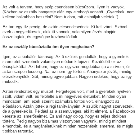
Az volt a tervem, hogy szép csendesen búcsúzom. Ilyen is vagyok.
(Közben az osztály hangereje eléri egy elrobogó vonatét. „Gyerekek, nem
kellene halkabban beszélni? Nem tudom, mit csináljak veletek.”)
Ez tart egy tíz percig, de aztán elcsendesednek. Ki kell várni. Szóval
ezek a negyedikesek, akik itt vannak, valamilyen érzés alapján
összefogtak, és egységbe kovácsolódtak.
Ez az osztály búcsúztatta önt ilyen meghatóan?
Igen, ez a kiabálós társaság. Az ő szüleik gondolták, hogy a gyerekek
szeretetét szeretnék valamilyen módon kifejezni. Kezdődött ez az
óriásplakáttal. Azt hittem, hogy ez egyszer megdobbantja a szívem, és
aztán szépen lecseng. Na, ez nem így történt. Ahányszor jövök, mindig
elérzékenyülök. Sőt, mindig egyre jobban. Nagyon érdekes, hogy ez így
működik.
Aztán rendeztek egy műsort. Fergeteges volt, mert a gyerekek nyelvén
szólt, vidám volt, és felölelte a mi négyéves életünket. Minden olyan
mondatom, ami ezek szerint számukra fontos volt, elhangzott az
előadáson. Aztán jöttek a régi tanítványaim. A szülők nagyot szerveztek,
de a gyerekek is. Például az a szemüveges, aki itt elment, a Facebookon
kereste az ismerőseimet. És ami nagy dolog, hogy ez teljes titokban
történt. Pedig nagyon bizalmas viszonyban vagyunk, mindig mindent
elmondtak, és a magánéletüknek minden rezzenését ismerem, és mégis
titokban tartották.