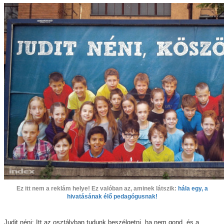
Ez itt nem a reklám helye! Ez valóban az, aminek látszik:
hála egy, a
hivatásának élő pedagógusnak!
Judit néni: Itt az osztályban tudunk beszélgetni, ha nem gond, és a