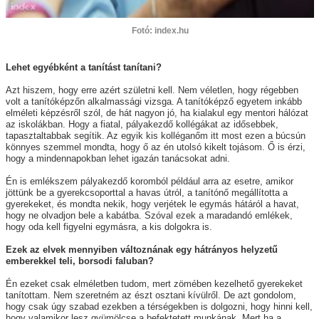
Fotó: index.hu
Lehet egyébként a tanítást tanítani?
Azt hiszem, hogy erre azért születni kell. Nem véletlen, hogy régebben
volt a tanítóképzőn alkalmassági vizsga. A tanítóképző egyetem inkább
elméleti képzésről szól, de hát nagyon jó, ha kialakul egy mentori hálózat
az iskolákban. Hogy a fiatal, pályakezdő kollégákat az idősebbek,
tapasztaltabbak segítik. Az egyik kis kolléganőm itt most ezen a búcsún
könnyes szemmel mondta, hogy ő az én utolsó kikelt tojásom. Ő is érzi,
hogy a mindennapokban lehet igazán tanácsokat adni.
Én is emlékszem pályakezdő koromból például arra az esetre, amikor
jöttünk be a gyerekcsoporttal a havas útról, a tanítónő megállította a
gyerekeket, és mondta nekik, hogy verjétek le egymás hátáról a havat,
hogy ne olvadjon bele a kabátba. Szóval ezek a maradandó emlékek,
hogy oda kell figyelni egymásra, a kis dolgokra is.
Ezek az elvek mennyiben változnának egy hátrányos helyzetű
emberekkel teli, borsodi faluban?
Én ezeket csak elméletben tudom, mert zömében kezelhető gyerekeket
tanítottam. Nem szeretném az észt osztani kívülről. De azt gondolom,
hogy csak úgy szabad ezekben a térségekben is dolgozni, hogy hinni kell,
hogy valamikor lesz gyümölcse a befektetett munkának. Mert ha a