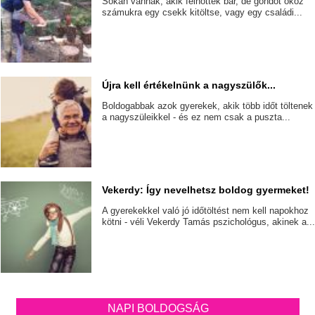
Sokan vannak, akik felnőttek bár, de gondot okoz
számukra egy csekk kitöltse, vagy egy családi...
Újra kell értékelnünk a nagyszülők...
Boldogabbak azok gyerekek, akik több időt töltenek
a nagyszüleikkel - és ez nem csak a puszta...
Vekerdy: Így nevelhetsz boldog gyermeket!
A gyerekekkel való jó időtöltést nem kell napokhoz
kötni - véli Vekerdy Tamás pszichológus, akinek a..
NAPI BOLDOGSÁG