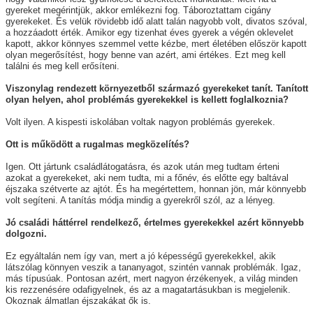
gyereket megérintjük, akkor emlékezni fog. Táboroztattam cigány
gyerekeket. És velük rövidebb idő alatt talán nagyobb volt, divatos szóval,
a hozzáadott érték. Amikor egy tizenhat éves gyerek a végén oklevelet
kapott, akkor könnyes szemmel vette kézbe, mert életében először kapott
olyan megerősítést, hogy benne van azért, ami értékes. Ezt meg kell
találni és meg kell erősíteni.
Viszonylag rendezett környezetből származó gyerekeket tanít. Tanított
olyan helyen, ahol problémás gyerekekkel is kellett foglalkoznia?
Volt ilyen. A kispesti iskolában voltak nagyon problémás gyerekek.
Ott is működött a rugalmas megközelítés?
Igen. Ott jártunk családlátogatásra, és azok után meg tudtam érteni
azokat a gyerekeket, aki nem tudta, mi a főnév, és előtte egy baltával
éjszaka szétverte az ajtót. És ha megértettem, honnan jön, már könnyebb
volt segíteni. A tanítás módja mindig a gyerekről szól, az a lényeg.
Jó családi háttérrel rendelkező, értelmes gyerekekkel azért könnyebb
dolgozni.
Ez egyáltalán nem így van, mert a jó képességű gyerekekkel, akik
látszólag könnyen veszik a tananyagot, szintén vannak problémák. Igaz,
más típusúak. Pontosan azért, mert nagyon érzékenyek, a világ minden
kis rezzenésére odafigyelnek, és az a magatartásukban is megjelenik.
Okoznak álmatlan éjszakákat ők is.