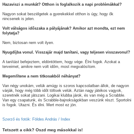
Hazaviszi a munkát? Otthon is foglalkozik a napi problémákkal?
Nagyon sokat beszélgetek a gyerekekkel otthon is úgy, hogy ők
nincsenek is jelen.
Volt válságos időszaka a pályájának? Amikor azt mondta, ezt nem
folytatja?
Nem, biztosan nem volt ilyen.
Nyugdíjba vonul. Visszajár majd tanítani, vagy teljesen visszavonul?
A tanítást befejeztem, eldöntöttem, hogy vége. Élni fogok. Azokat a
terveimet, amikre nem volt időm, most megvalósítom.
Megemlítene a nem titkosakból néhányat?
Van négy unokám, velük amúgy is szoros kapcsolatban állok, de nagyon
várják, hogy még több időt töltsek velük. Aztán nagy játékos vagyok,
szeretnék sokat játszani. Logikai klubba járok, és van még a Scrabble.
Van egy csapatunk, és Scrabble-bajnokságokban veszünk részt. Sportolni
is fogok. Utazni. És élni. Mert most ez jön.
Szerző és fotók: Földes András / Index
Tetszett a cikk? Oszd meg másokkal is!