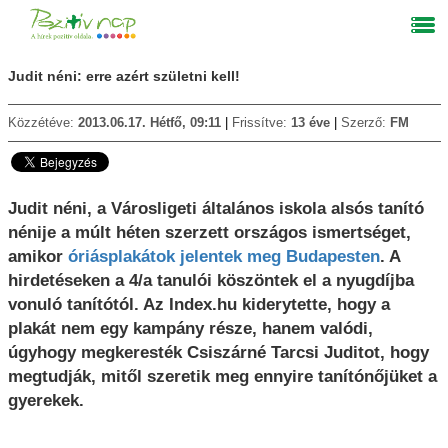
Judit néni: erre azért születni kell!
Közzétéve:
2013.06.17. Hétfő, 09:11
Frissítve:
13 éve
Szerző:
FM
Judit néni, a Városligeti általános iskola alsós tanító
nénije a múlt héten szerzett országos ismertséget,
amikor
óriásplakátok jelentek meg Budapesten
. A
hirdetéseken a 4/a tanulói köszöntek el a nyugdíjba
vonuló tanítótól. Az Index.hu kiderytette, hogy a
plakát nem egy kampány része, hanem valódi,
úgyhogy megkeresték Csiszárné Tarcsi Juditot, hogy
megtudják, mitől szeretik meg ennyire tanítónőjüket a
gyerekek.