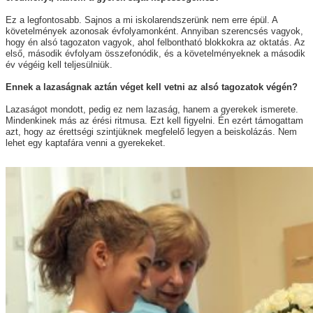
Ez a legfontosabb. Sajnos a mi iskolarendszerünk nem erre épül. A
követelmények azonosak évfolyamonként. Annyiban szerencsés vagyok,
hogy én alsó tagozaton vagyok, ahol felbontható blokkokra az oktatás. Az
első, második évfolyam összefonódik, és a követelményeknek a második
év végéig kell teljesülniük.
Ennek a lazaságnak aztán véget kell vetni az alsó tagozatok végén?
Lazaságot mondott, pedig ez nem lazaság, hanem a gyerekek ismerete.
Mindenkinek más az érési ritmusa. Ezt kell figyelni. Én ezért támogattam
azt, hogy az érettségi szintjüknek megfelelő legyen a beiskolázás. Nem
lehet egy kaptafára venni a gyerekeket.