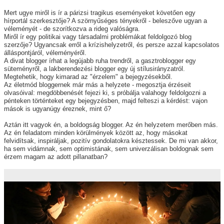
Mert ugye miről is ír a párizsi tragikus eseményeket követően egy
hírportál szerkesztője? A szörnyűséges tényekről - beleszőve ugyan a
véleményét - de szorítkozva a rideg valóságra.
Miről ír egy politikai vagy társadalmi problémákat feldolgozó blog
szerzője? Ugyancsak erről a krízishelyzetről, és persze azzal kapcsolatos
álláspontjáról, véleményéről.
A divat blogger írhat a legújabb ruha trendről, a gasztroblogger egy
süteményről, a lakberendezési blogger egy új stílusirányzatról.
Megtehetik, hogy kimarad az "érzelem" a bejegyzésekből.
Az életmód bloggernek már más a helyzete - megosztja érzéseit
olvasóival: megdöbbenését fejezi ki, s próbálja valahogy feldolgozni a
pénteken történteket egy bejegyzésben, majd felteszi a kérdést: vajon
mások is ugyanúgy éreznek, mint ő?
Aztán itt vagyok én, a boldogság blogger. Az én helyzetem merőben más.
Az én feladatom minden körülmények között az, hogy másokat
felvidítsak, inspiráljak, pozitív gondolatokra késztessek. De mi van akkor,
ha sem vidámnak, sem optimistának, sem univerzálisan boldognak sem
érzem magam az adott pillanatban?