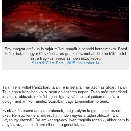
Egy magyar grafikus is saját művel reagált a pénteki borzalmakra. Borsi
Flóra, fiatal magyar fényképész és grafikus szombat délután töltötte fel
ezt a tragikus, vörös színben úszó képet.
Szerző: Flóra Borsi, 2015. november 14.
Talán Te is voltál Párizsban, talán Te is sétáltál már azon az utcán. Talán
Te is épp a közelben voltál azon a végzetes napon. Talán még ismerősöd
is volt az áldozatok között. Igen, így nyilván sokkal jobban megráz a
dolog, mint amikor mindez Szíriában vagy Libanonban történik.
Ezek
az érzéseim annyira emberiek, mégis olyan kegyetlennek érzem
őket.
Nem az lenne a helyes, ha minden egyes ártatlan áldozat iránt
ugyanúgy éreznél? De amikor egy-egy ilyen tragédia történik, akkor nem is
a gyász az, ami elsőként elborítja a gondolataidat.