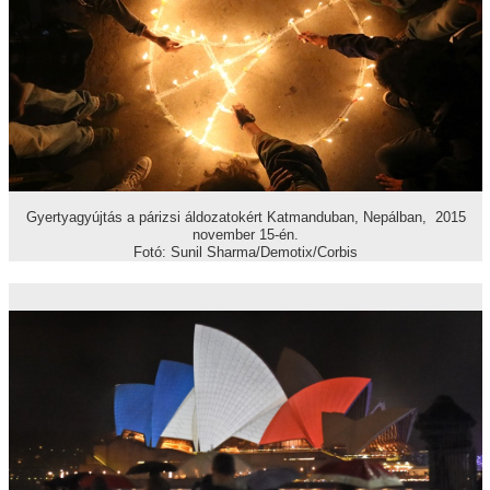
Gyertyagyújtás a párizsi áldozatokért Katmanduban, Nepálban, 2015
november 15-én.
Fotó: Sunil Sharma/Demotix/Corbis