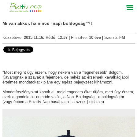
Mi van akkor, ha nincs "napi boldogság"?!
Közzétéve:
2015.11.16. Hétfő, 12:37
Frissítve:
10 éve
Szerző:
FM
"Most megint úgy érzem, hogy nekem van a "legnehezebb" dolgom.
Kavarognak a szavak a fejemben, de nehéz az érzelmek kavalkádjából
értelmes mondatokat - pláne egy egész bejegyzést kihámozni.
Mondatfoszlányokat kapok el, majd engedem őket útjára, mert úgy érzem,
ezek a gondolatok nem ide valók, a Napi Boldogság - a boldogságtár
(vagy éppen a Pozitív Nap hasábjaira - a szerk.)
oldalaira.