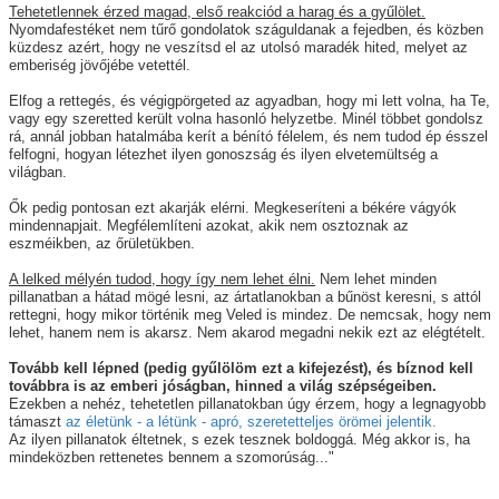
Tehetetlennek érzed magad, első reakciód a harag és a gyűlölet.
Nyomdafestéket nem tűrő gondolatok száguldanak a fejedben, és közben
küzdesz azért, hogy ne veszítsd el az utolsó maradék hited, melyet az
emberiség jövőjébe vetettél.
Elfog a rettegés, és végigpörgeted az agyadban, hogy mi lett volna, ha Te,
vagy egy szeretted került volna hasonló helyzetbe. Minél többet gondolsz
rá, annál jobban hatalmába kerít a bénító félelem, és nem tudod ép ésszel
felfogni, hogyan létezhet ilyen gonoszság és ilyen elvetemültség a
világban.
Ők pedig pontosan ezt akarják elérni. Megkeseríteni a békére vágyók
mindennapjait. Megfélemlíteni azokat, akik nem osztoznak az
eszméikben, az őrületükben.
A lelked mélyén tudod, hogy így nem lehet élni.
Nem lehet minden
pillanatban a hátad mögé lesni, az ártatlanokban a bűnöst keresni, s attól
rettegni, hogy mikor történik meg Veled is mindez. De nemcsak, hogy nem
lehet, hanem nem is akarsz. Nem akarod megadni nekik ezt az elégtételt.
Tovább kell lépned (pedig gyűlölöm ezt a kifejezést), és bíznod kell
továbbra is az emberi jóságban, hinned a világ szépségeiben.
Ezekben a nehéz, tehetetlen pillanatokban úgy érzem, hogy a legnagyobb
támaszt
az életünk - a létünk - apró, szeretetteljes örömei jelentik.
Az ilyen pillanatok éltetnek, s ezek tesznek boldoggá. Még akkor is, ha
mindeközben rettenetes bennem a szomorúság..."