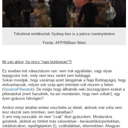
Trikolórral emlékeztek Sydney-ben is a párizsi merényletekre
Forrás: AFP/William West
Mi van akkor, ha nincs "napi boldogság"?!
Ez esetben két választásom van: nem írok egyáltalán, vagy olyan
bejegyzést írok, mely nem tesz senkit sem boldoggá.
Sokan mondják, hogy vasárnap azért látogatnak a Napi Boldogságra, hogy
elolvashassák, milyen sok szép apró örömben volt részem a héten
(
VasárnaPillanatok
). De mégis hogy állhatnék neki összegyűjteni ezeket a
pillanatokat (mert hazudnék, ha azt mondanám, hogy nem voltak!), egy
ilyen gyászos hétvégén?
Amikor ennyi ártatlan ember veszítette az életét, akiknek már soha nem
lesz részük sem örömben, sem bánatban?
S ami még rosszabb: én nem "csak" őket gyászolom. Mindazokra
gondolok, akikkel ez történt más városokban - bevásárlóközpontokban,
sétálóutcákon, repülőgépeken (!), szállodákban, éttermekben. Ahogyan