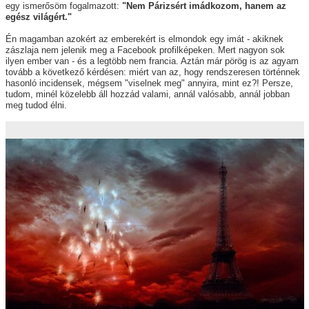
egy ismerősöm fogalmazott:
"Nem Párizsért imádkozom, hanem az
egész világért."
Én magamban azokért az emberekért is elmondok egy imát - akiknek
zászlaja nem jelenik meg a Facebook profilképeken. Mert nagyon sok
ilyen ember van - és a legtöbb nem francia. Aztán már pörög is az agyam
tovább a következő kérdésen: miért van az, hogy rendszeresen történnek
hasonló incidensek, mégsem "viselnek meg" annyira, mint ez?! Persze,
tudom, minél közelebb áll hozzád valami, annál valósabb, annál jobban
meg tudod élni.