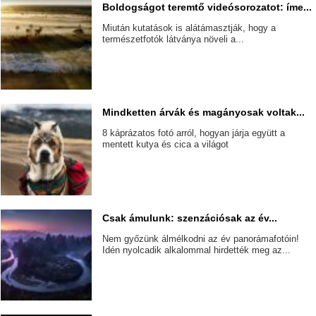
Boldogságot teremtő videósorozatot: íme...
Miután kutatások is alátámasztják, hogy a
természetfotók látványa növeli a...
Mindketten árvák és magányosak voltak...
8 káprázatos fotó arról, hogyan járja együtt a
mentett kutya és cica a világot
Csak ámulunk: szenzációsak az év...
Nem győzünk álmélkodni az év panorámafotóin!
Idén nyolcadik alkalommal hirdették meg az...