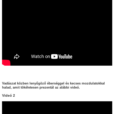
Vadászat közben lenyűgöző éberséggel és kecses mozdulatokkal
halad, amit tökéletesen prezentál az alábbi videó.
Videó 2