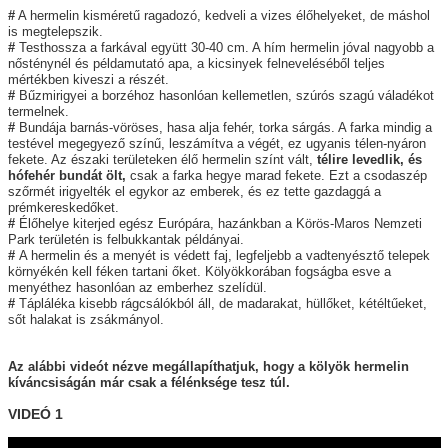
#
A hermelin kisméretű ragadozó, kedveli a vizes élőhelyeket, de máshol
is megtelepszik.
#
Testhossza a farkával együtt 30-40 cm. A hím hermelin jóval nagyobb a
nősténynél és példamutató apa, a kicsinyek felneveléséből teljes
mértékben kiveszi a részét.
#
Bűzmirigyei a borzéhoz hasonlóan kellemetlen, szúrós szagú váladékot
termelnek.
#
Bundája barnás-vöröses, hasa alja fehér, torka sárgás. A farka mindig a
testével megegyező színű, leszámítva a végét, ez ugyanis télen-nyáron
fekete. Az északi területeken élő hermelin színt vált,
télire levedlik, és
hófehér bundát ölt,
csak a farka hegye marad fekete. Ezt a csodaszép
szőrmét irigyelték el egykor az emberek, és ez tette gazdaggá a
prémkereskedőket.
#
Élőhelye kiterjed egész Európára, hazánkban a Körös-Maros Nemzeti
Park területén is felbukkantak példányai.
#
A hermelin és a menyét is védett faj, legfeljebb a vadtenyésztő telepek
környékén kell féken tartani őket. Kölyökkorában fogságba esve a
menyéthez hasonlóan az emberhez szelídül.
#
Tápláléka kisebb rágcsálókból áll, de madarakat, hüllőket, kétéltűeket,
sőt halakat is zsákmányol.
Az alábbi videót nézve megállapíthatjuk, hogy a kölyök hermelin
kíváncsiságán már csak a félénksége tesz túl.
VIDEÓ 1