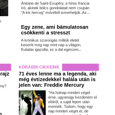
Antoine de Saint-Exupéry, a híres francia
író, akinek bölcs gondolatait nem csupán
"A kis herceg" művéből ismerhetjük. Az...
s
.
Egy zene, ami bámulatosan
csökkenti a stresszt
A krónikus szorongás milliók életét
keseríti meg nap mint nap a világon.
Kutatás igazolta, ez a dal egészen...
KORÁBBI CIKKEINK
rajz
71 éves lenne ma a legenda, aki
még évtizedekkel halála után is
jelen van: Freddie Mercury
ény?
"Ha holnap minden véget
érne, ugyanúgy kezdeném el
elölről, a saját fejem után
mennék. Tudom, hogy egy
nap minden véget ér, de
n