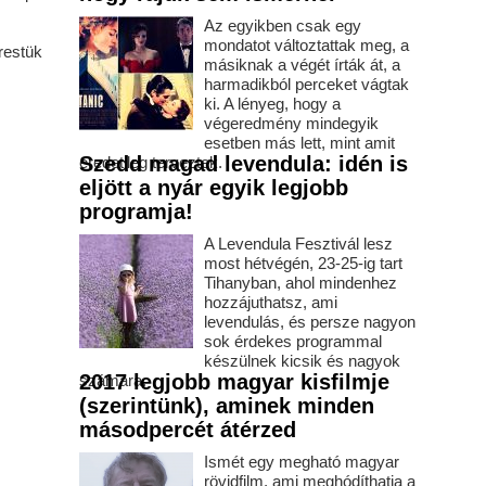
Az egyikben csak egy
mondatot változtattak meg, a
restük
másiknak a végét írták át, a
harmadikból perceket vágtak
ki. A lényeg, hogy a
végeredmény mindegyik
esetben más lett, mint amit
Szedd magad levendula: idén is
eredetileg terveztek.
eljött a nyár egyik legjobb
programja!
A Levendula Fesztivál lesz
most hétvégén, 23-25-ig tart
Tihanyban, ahol mindenhez
hozzájuthatsz, ami
levendulás, és persze nagyon
sok érdekes programmal
készülnek kicsik és nagyok
2017 legjobb magyar kisfilmje
számára.
(szerintünk), aminek minden
másodpercét átérzed
Ismét egy megható magyar
rövidfilm, ami meghódíthatja a