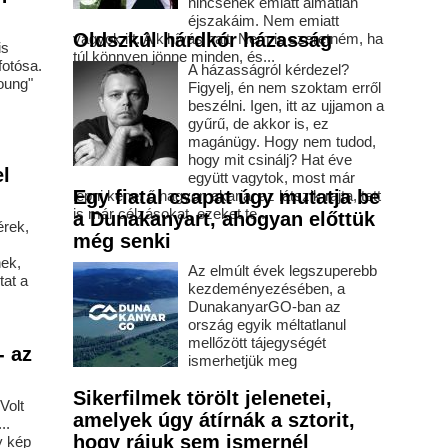
nincsenek emiatt álmatlan
éjszakáim. Nem emiatt
Oldszkúl hárdkór házasság
vagyok itt. A kihívás hajt. Nem is szeretném, ha
is
túl könnyen jönne minden, és...
fotósa.
A házasságról kérdezel?
oung"
Figyelj, én nem szoktam erről
beszélni. Igen, itt az ujjamon a
gyűrű, de akkor is, ez
magánügy. Hogy nem tudod,
hogy mit csinálj? Hat éve
l
együtt vagytok, most már
Egy fiatal csapat úgy mutatja be
lépni kéne, ő nagyon akarja, az látszik rajta, tett
is már célzásokat, ezeket te...
a Dunakanyart, ahogyan előttük
érek,
még senki
ek,
Az elmúlt évek legszuperebb
tat a
kezdeményezésében, a
DunakanyarGO-ban az
ország egyik méltatlanul
mellőzött tájegységét
- az
ismerhetjük meg
Sikerfilmek törölt jelenetei,
Volt
amelyek úgy átírnák a sztorit,
..
hogy rájuk sem ismernél
y kép