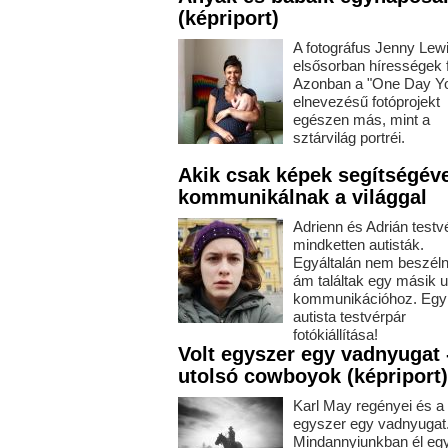
(képriport)
A fotográfus Jenny Lew
elsősorban hírességek 
Azonban a "One Day Y
elnevezésű fotóprojekt
egészen más, mint a
sztárvilág portréi.
Akik csak képek segítségéve
kommunikálnak a világgal
Adrienn és Adrián testv
mindketten autisták.
Egyáltalán nem beszéln
ám találtak egy másik u
kommunikációhoz. Egy
autista testvérpár
fotókiállítása!
Volt egyszer egy vadnyugat 
utolsó cowboyok (képriport)
Karl May regényei és a 
egyszer egy vadnyugat.
Mindannyiunkban él eg