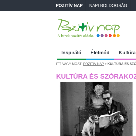
POZITÍV NAP
NAPI BOLDOGSÁG
Inspiráló
Életmód
Kultúra
ITT VAGY MOST:
POZITÍV NAP
>
KULTÚRA ÉS SZ
KULTÚRA ÉS SZÓRAKO