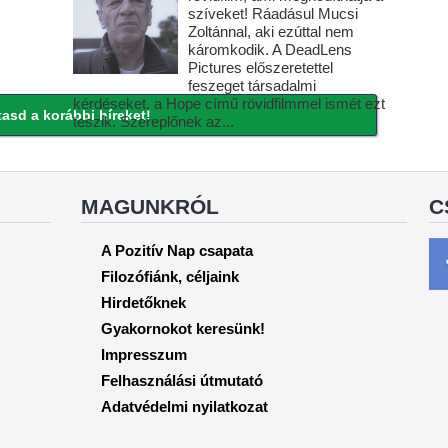
szíveket! Ráadásul Mucsi
Zoltánnal, aki ezúttal nem
káromkodik. A DeadLens
Pictures előszeretettel
feszeget társadalmi
kérdéseket, a Hope című rövidfilmmel ismét ezt
asd a korábbi híreket!
teszik. Szereplőnek az...
MAGUNKRÓL
C
A Pozitív Nap csapata
Filozófiánk, céljaink
Hirdetőknek
Gyakornokot keresünk!
Impresszum
Felhasználási útmutató
Adatvédelmi nyilatkozat