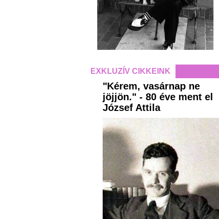
EXKLUZÍV CIKKEINK
"Kérem, vasárnap ne
jöjjön." - 80 éve ment el
József Attila