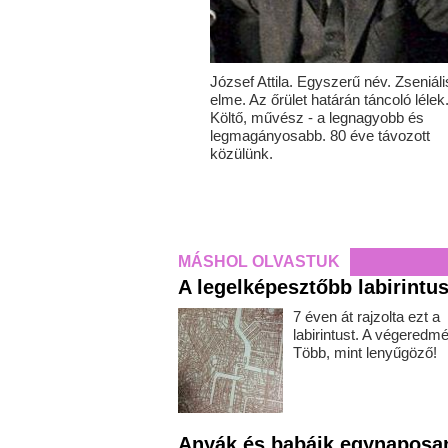
József Attila. Egyszerű név. Zseniáli
elme. Az őrület határán táncoló lélek
Költő, művész - a legnagyobb és
legmagányosabb. 80 éve távozott
közülünk.
MÁSHOL OLVASTUK
A legelképesztőbb labirintus
7 éven át rajzolta ezt a
labirintust. A végeredm
Több, mint lenyűgöző!
Anyák és babáik egynaposa