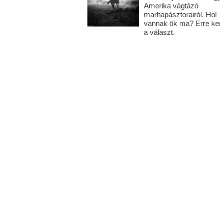
Amerika vágtázó
marhapásztorairól. Hol
vannak ők ma? Erre ke
a választ.