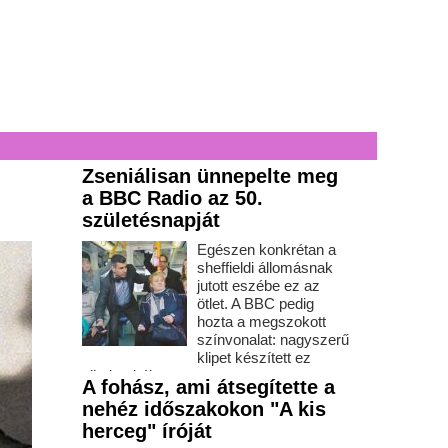
Zseniálisan ünnepelte meg
a BBC Radio az 50.
születésnapját
Egészen konkrétan a
sheffieldi állomásnak
jutott eszébe ez az
ötlet. A BBC pedig
hozta a megszokott
színvonalat: nagyszerű
klipet készített ez
alkalomból.
A fohász, ami átsegítette a
nehéz időszakokon "A kis
herceg" íróját