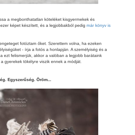
ssa a megbonthatatlan köteléket kisgyermekek és
 ezer képet készített, és a legjobbakból pedig
már könyv is
 rengeteget fotóztam őket. Szerettem volna, ha ezeken
élyiségüket
- írja a fotós a honlapján.
A személyiség és a
 ezt felismerjük, akkor a valóban a legjobb barátaink
, a gyerekek tökélyre viszik ennek a módját.
ség. Egyszerűség. Öröm...