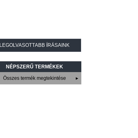
LEGOLVASOTTABB ÍRÁSAINK
NÉPSZERŰ TERMÉKEK
Összes termék megtekintése
▸