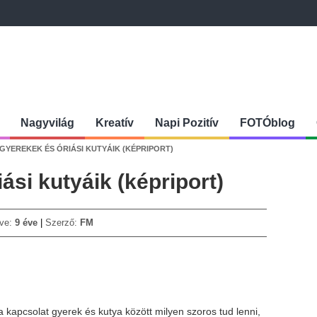
Nagyvilág
Kreatív
Napi Pozitív
FOTÓblog
SGYEREKEK ÉS ÓRIÁSI KUTYÁIK (KÉPRIPORT)
ási kutyáik (képriport)
tve:
9 éve
Szerző:
FM
a kapcsolat gyerek és kutya között milyen szoros tud lenni,