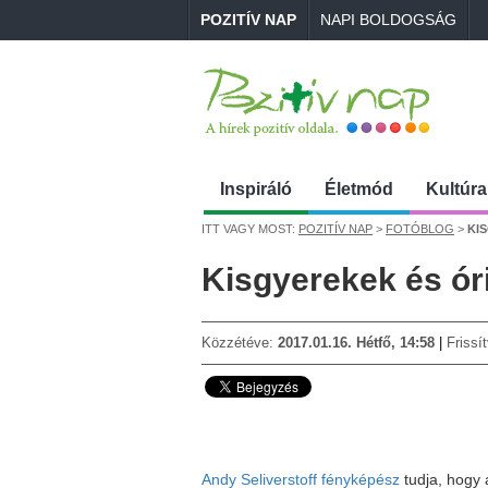
POZITÍV NAP
NAPI BOLDOGSÁG
Inspiráló
Életmód
Kultúra
ITT VAGY MOST:
POZITÍV NAP
>
FOTÓBLOG
>
KI
Kisgyerekek és óri
Közzétéve:
2017.01.16. Hétfő, 14:58
Frissí
Andy Seliverstoff fényképész
tudja, hogy 