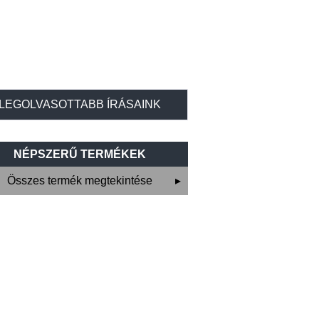
LEGOLVASOTTABB ÍRÁSAINK
NÉPSZERŰ TERMÉKEK
Összes termék megtekintése
▸