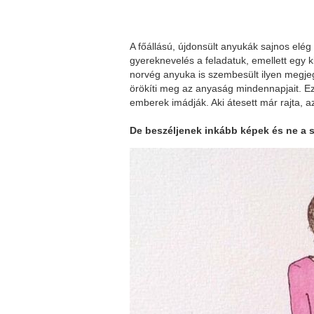
A főállású, újdonsült anyukák sajnos el
gyereknevelés a feladatuk, emellett egy k
norvég anyuka is szembesült ilyen megjeg
örökíti meg az anyaság mindennapjait. Ezek
emberek imádják. Aki átesett már rajta, az
De beszéljenek inkább képek és ne a 