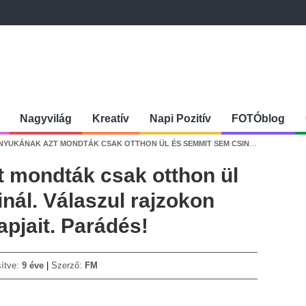
Nagyvilág
Kreatív
Napi Pozitív
FOTÓblog
NAK AZT MONDTÁK CSAK OTTHON ÜL ÉS SEMMIT SEM CSINÁL. VÁLASZUL RAJZOKON ÖRÖKÍTETTE MEG A NAPJAIT. PARÁDÉS!
 mondták csak otthon ül
nál. Válaszul rajzokon
apjait. Parádés!
sítve:
9 éve
Szerző:
FM