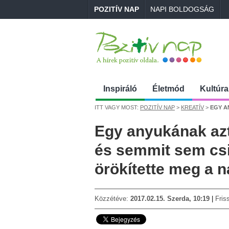
POZITÍV NAP
NAPI BOLDOGSÁG
Inspiráló
Életmód
Kultúra
ITT VAGY MOST:
POZITÍV NAP
>
KREATÍV
>
EGY ANYUKÁ
Egy anyukának azt
és semmit sem csi
örökítette meg a n
Közzétéve:
2017.02.15. Szerda, 10:19
Fris