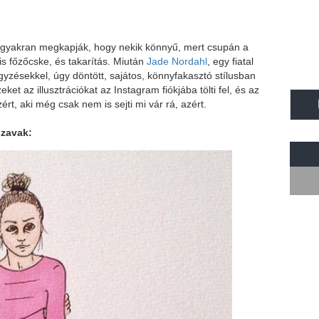
ég gyakran megkapják, hogy nekik könnyű, mert csupán a
is főzőcske, és takarítás. Miután
J
ade Nordahl
, egy fiatal
yzésekkel, úgy döntött, sajátos, könnyfakasztó stílusban
et az illusztrációkat az Instagram fiókjába tölti fel, és az
ért, aki még csak nem is sejti mi vár rá, azért.
szavak: