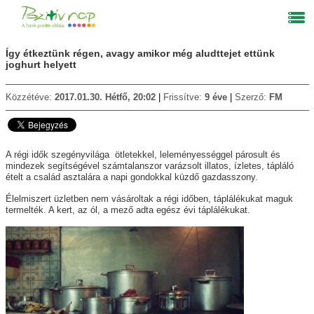
Így étkeztünk régen, avagy amikor még aludttejet ettünk
joghurt helyett
Közzétéve:
2017.01.30. Hétfő, 20:02
Frissítve:
9 éve
Szerző:
FM
A régi idők szegényvilága ötletekkel, leleményességgel párosult és
mindezek segítségével számtalanszor varázsolt illatos, ízletes, tápláló
ételt a család asztalára a napi gondokkal küzdő gazdasszony.
Élelmiszert üzletben nem vásároltak a régi időben, táplálékukat maguk
termelték. A kert, az ól, a mező adta egész évi táplálékukat.