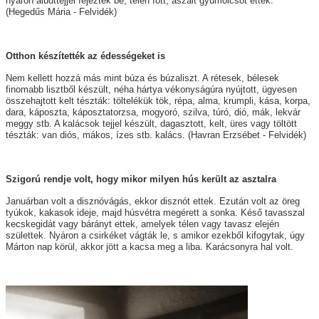
nyáron aludttejjel fejezték be, télen főtt, aszalt gyümölcsöt ettek.
(Hegedűs Mária - Felvidék)
Otthon készítették az édességeket is
Nem kellett hozzá más mint búza és búzaliszt. A rétesek, bélesek
finomabb lisztből készült, néha hártya vékonyságúra nyújtott, ügyesen
összehajtott kelt tészták: töltelékük tök, répa, alma, krumpli, kása, korpa,
dara, káposzta, káposztatorzsa, mogyoró, szilva, túró, dió, mák, lekvár
meggy stb. A kalácsok tejjel készült, dagasztott, kelt, üres vagy töltött
tészták: van diós, mákos, ízes stb. kalács. (Havran Erzsébet - Felvidék)
Szigorú rendje volt, hogy mikor milyen hús került az asztalra
Januárban volt a disznóvágás, ekkor disznót ettek. Ezután volt az öreg
tyúkok, kakasok ideje, majd húsvétra megérett a sonka. Késő tavasszal
kecskegidát vagy bárányt ettek, amelyek télen vagy tavasz elején
születtek. Nyáron a csirkéket vágták le, s amikor ezekből kifogytak, úgy
Márton nap körül, akkor jött a kacsa meg a liba. Karácsonyra hal volt.