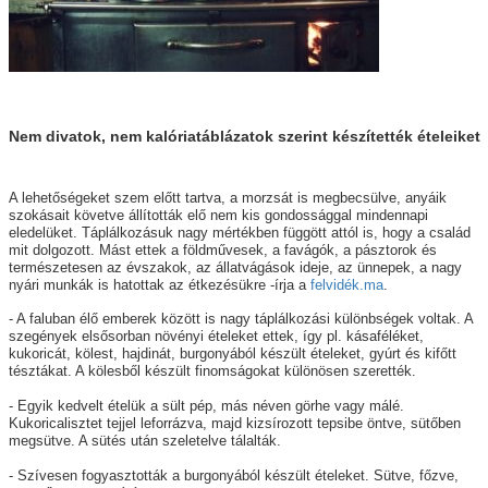
Nem divatok, nem kalóriatáblázatok szerint készítették ételeiket
A lehetőségeket szem előtt tartva, a morzsát is megbecsülve, anyáik
szokásait követve állították elő nem kis gondossággal mindennapi
eledelüket. Táplálkozásuk nagy mértékben függött attól is, hogy a család
mit dolgozott. Mást ettek a földművesek, a favágók, a pásztorok és
természetesen az évszakok, az állatvágások ideje, az ünnepek, a nagy
nyári munkák is hatottak az étkezésükre -írja a
felvidék.ma
.
- A faluban élő emberek között is nagy táplálkozási különbségek voltak. A
szegények elsősorban növényi ételeket ettek, így pl. kásaféléket,
kukoricát, kölest, hajdinát, burgonyából készült ételeket, gyúrt és kifőtt
tésztákat. A kölesből készült finomságokat különösen szerették.
- Egyik kedvelt ételük a sült pép, más néven görhe vagy málé.
Kukoricalisztet tejjel leforrázva, majd kizsírozott tepsibe öntve, sütőben
megsütve. A sütés után szeletelve tálalták.
- Szívesen fogyasztották a burgonyából készült ételeket. Sütve, főzve,