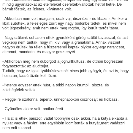
mindig ugyanazokat az ételféléket cserélték-váltották hétről hétre. De
bármit főztek, az ízletes, kívánatos volt.
- Akkoriban nem volt margarin, csak vaj, disznózsír és libazsír. Amikor a
libát sütötték, a felesleges zsírt egy nagy bödönbe tették, és mivel nem
volt jégszekrény, amit nem ettek meg rögtön, így került tartósításra.
- Nagyszüleink sohasem ettek gyerekként görög szőlőt tavasszal, és azt
végképp nem tudták, hogy mi kivi vagy a gránátalma. Annak viszont
nagyon örültek ha télen a fűszeresnél kaptak olykor egy-egy narancsot,
citromot, mandarint és magyar gesztenyét.
- Akkoriban még nem dübörgött a joghurtkultusz, de otthon bögreszám
fogyasztották az aludttejet.
Tudták, hogy az igazi tyúkhúslevesnél nincs jobb gyógyír, és azt is, hogy
hosszan, lassú tűzön kell főzni.
-Hetente egyszer ettek húst, a többi napon krumpli, tészta, és
zöldségfélék voltak.
- Reggelire szalonna, tepertő, ünnepnapokon disznósajt és kolbász.
- Gyümölcs akkor volt, amikor érett.
- Halat is ettek párszor, vadat többnyire csak akkor, ha a kutya elkapta a
nyulat vagy a fácánt, erre egyébkén idomították a kutyát,mert vadászni
nem volt szabad.