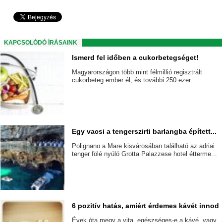
KAPCSOLÓDÓ ÍRÁSAINK
Ismerd fel időben a cukorbetegséget!
Magyarországon több mint félmillió regisztrált
cukorbeteg ember él, és további 250 ezer...
Egy vacsi a tengerszirti barlangba épített...
Polignano a Mare kisvárosában található az adriai
tenger fölé nyúló Grotta Palazzese hotel étterme...
6 pozitív hatás, amiért érdemes kávét innod
Évek óta megy a vita, egészséges-e a kávé, vagy