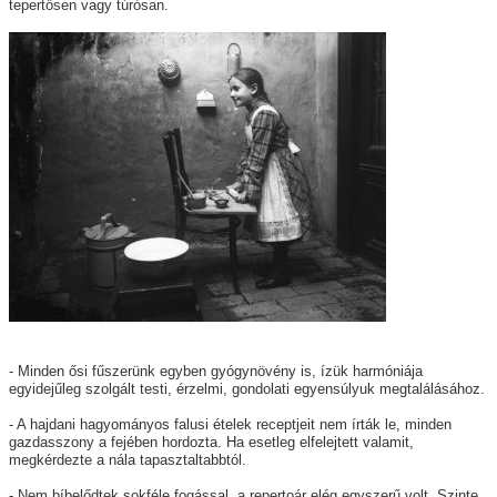
tepertősen vagy túrósan.
- Minden ősi fűszerünk egyben gyógynövény is, ízük harmóniája
egyidejűleg szolgált testi, érzelmi, gondolati egyensúlyuk megtalálásához.
- A hajdani hagyományos falusi ételek receptjeit nem írták le, minden
gazdasszony a fejében hordozta. Ha esetleg elfelejtett valamit,
megkérdezte a nála tapasztaltabbtól.
- Nem bíbelődtek sokféle fogással, a repertoár elég egyszerű volt. Szinte