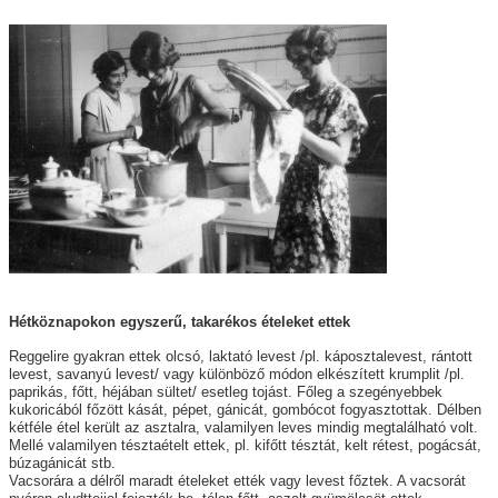
Hétköznapokon egyszerű, takarékos ételeket ettek
Reggelire gyakran ettek olcsó, laktató levest /pl. káposztalevest, rántott
levest, savanyú levest/ vagy különböző módon elkészített krumplit /pl.
paprikás, főtt, héjában sültet/ esetleg tojást. Főleg a szegényebbek
kukoricából főzött kását, pépet, gánicát, gombócot fogyasztottak. Délben
kétféle étel került az asztalra, valamilyen leves mindig megtalálható volt.
Mellé valamilyen tésztaételt ettek, pl. kifőtt tésztát, kelt rétest, pogácsát,
búzagánicát stb.
Vacsorára a délről maradt ételeket ették vagy levest főztek. A vacsorát