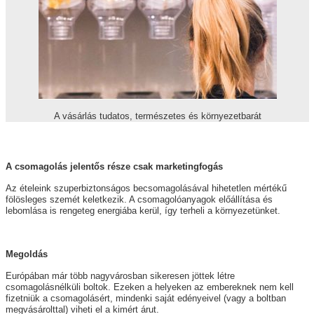
A vásárlás tudatos, természetes és környezetbarát
A csomagolás jelentős része csak marketingfogás
Az ételeink szuperbiztonságos becsomagolásával hihetetlen mértékű
fölösleges szemét keletkezik. A csomagolóanyagok előállítása és
lebomlása is rengeteg energiába kerül, így terheli a környezetünket.
Megoldás
Európában már több nagyvárosban sikeresen jöttek létre
csomagolásnélküli boltok. Ezeken a helyeken az embereknek nem kell
fizetniük a csomagolásért, mindenki saját edényeivel (vagy a boltban
megvásárolttal) viheti el a kimért árut.