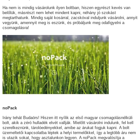
Ha nem is mindig vásárolunk ilyen boltban, hiszen egyrészt kevés van
belőlük, másrészt nem lehet mindent kapni, néhány jó szokást
megtarthatunk. Mindig saját kosárral, zacskóval induljunk vásárolni, annyit
vegyünk, amennyit meg is eszünk, és próbáljunk meg odafigyelni a
csomagolásra!
noPack
Irány tehát Budaörs! Hiszen itt nyílik az első magyar csomagolásnélküli
bolt, akik a zéró hulladék elvét vallják. Mielőtt vásárolni indulunk, fel kell
szerelkeznünk, tárolóedényekkel, amibe az árukat fogjuk kapni. A bolt
üzemeltetői kapcsolatba léptek a helyi termelőkkel, így a legtöbb áru nem
is utazik sokat, hogy asztalunkon legyen. A noPack megvalósítja a