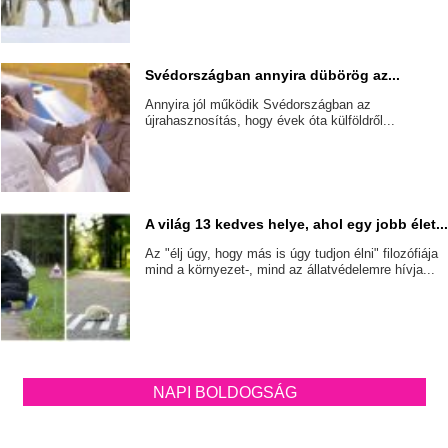
Svédországban annyira dübörög az...
Annyira jól működik Svédországban az
újrahasznosítás, hogy évek óta külföldről...
A világ 13 kedves helye, ahol egy jobb élet..
Az "élj úgy, hogy más is úgy tudjon élni" filozófiája
mind a környezet-, mind az állatvédelemre hívja...
NAPI BOLDOGSÁG