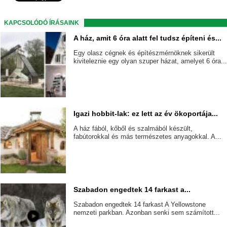
KAPCSOLÓDÓ ÍRÁSAINK
A ház, amit 6 óra alatt fel tudsz építeni és...
Egy olasz cégnek és építészmérnöknek sikerült
kiviteleznie egy olyan szuper házat, amelyet 6 óra..
Igazi hobbit-lak: ez lett az év ökoportája...
A ház fából, kőből és szalmából készült,
fabútorokkal és más természetes anyagokkal. A...
Szabadon engedtek 14 farkast a...
Szabadon engedtek 14 farkast A Yellowstone
nemzeti parkban. Azonban senki sem számított...