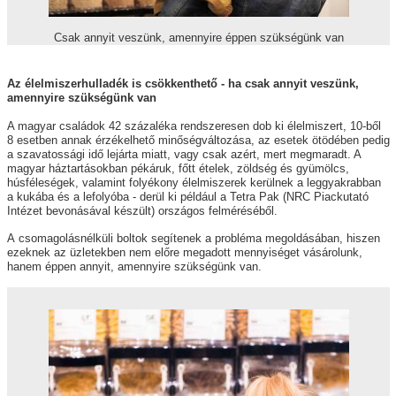
Csak annyit veszünk, amennyire éppen szükségünk van
Az élelmiszerhulladék is csökkenthető - ha csak annyit veszünk,
amennyire szükségünk van
A magyar családok 42 százaléka rendszeresen dob ki élelmiszert, 10-ből
8 esetben annak érzékelhető minőségváltozása, az esetek ötödében pedig
a szavatossági idő lejárta miatt, vagy csak azért, mert megmaradt. A
magyar háztartásokban pékáruk, főtt ételek, zöldség és gyümölcs,
húsféleségek, valamint folyékony élelmiszerek kerülnek a leggyakrabban
a kukába és a lefolyóba - derül ki például a Tetra Pak (NRC Piackutató
Intézet bevonásával készült) országos felméréséből.
A csomagolásnélküli boltok segítenek a probléma megoldásában, hiszen
ezeknek az üzletekben nem előre megadott mennyiséget vásárolunk,
hanem éppen annyit, amennyire szükségünk van.