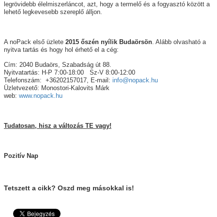
legrövidebb élelmiszerláncot, azt, hogy a termelő és a fogyasztó között a
lehető legkevesebb szereplő álljon.
A noPack első üzlete
2015 őszén nyílik Budaörsön
. Alább olvasható a
nyitva tartás és hogy hol érhető el a cég:
Cím: 2040 Budaörs, Szabadság út 88.
Nyitvatartás: H-P 7:00-18:00 Sz-V 8:00-12:00
Telefonszám: +36202157017, E-mail:
info@nopack.hu
Üzletvezető: Monostori-Kalovits Márk
web:
www.nopack.hu
Tudatosan, hisz a változás TE vagy!
Pozitív Nap
Tetszett a cikk? Oszd meg másokkal is!