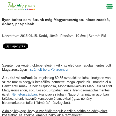
Ilyen boltot sem láttunk még Magyarországon: nincs zacskó,
doboz, pet-palack
Közzétéve:
2015.09.15. Kedd, 10:49
Frissítve:
10 éve
Szerző:
FM
Szeptember végén, október elején nyílik az első csomagolásmentes bolt
Magyarországon -
számolt be a Pénzcentrum.
A budaörsi noPack üzlet
jelenleg 80-85 százalékos készültségben van,
szinte már mindegyik beszállítói partnerrel megállapodtunk - mondta el a
Pénzcentrumnak, a bolt tulajdonosa, Monostori-Kalovits Márk, aki szerint
Magyarországon, sőt, Közép-Európában sincs ilyen csomagolásmentes
üzlet.
Németországban
, Franciaországban, Nagy-Britanniában azonban
találkozhatunk hasonló koncepciójú láncokkal (igaz, néhány
hipermarketben találni "kimérős" részlegeket).
A dolog lényege, hogy a vásárlók maguk viszik a boltba az edényeket,
kosarakat, és azokba kimérve pakolják a termékeket.