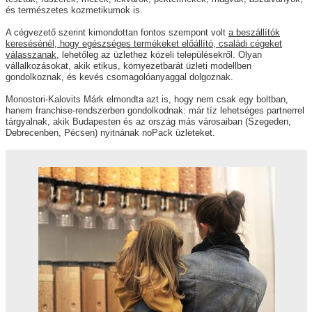
és természetes kozmetikumok is.
A cégvezető szerint kimondottan fontos szempont volt
a beszállítók
keresésénél, hogy egészséges termékeket előállító, családi cégeket
válasszanak
, lehetőleg az üzlethez közeli településekről. Olyan
vállalkozásokat, akik etikus, környezetbarát üzleti modellben
gondolkoznak, és kevés csomagolóanyaggal dolgoznak.
Monostori-Kalovits Márk elmondta azt is, hogy nem csak egy boltban,
hanem franchise-rendszerben gondolkodnak: már tíz lehetséges partnerrel
tárgyalnak, akik Budapesten és az ország más városaiban (Szegeden,
Debrecenben, Pécsen) nyitnának noPack üzleteket.