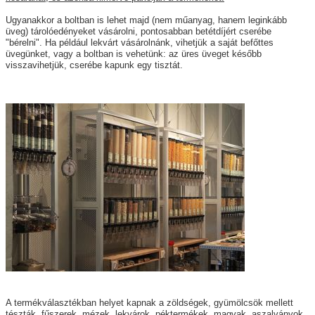
Ugyanakkor a boltban is lehet majd (nem műanyag, hanem leginkább
üveg) tárolóedényeket vásárolni, pontosabban betétdíjért cserébe
"bérelni". Ha például lekvárt vásárolnánk, vihetjük a saját befőttes
üvegünket, vagy a boltban is vehetünk: az üres üveget később
visszavihetjük, cserébe kapunk egy tisztát.
A termékválasztékban helyet kapnak a zöldségek, gyümölcsök mellett
tészták, fűszerek, mézek, lekvárok, péktermékek, magvak, aszalványok,