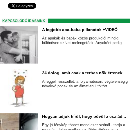
KAPCSOLÓDÓ ÍRÁSAINK
A legjobb apa-baba pillanatok +VIDEÓ
Az apukák és babák közös produkciói mindig
különösen szívet melengetőek. Anyaként pedig...
24 dolog, amit csak a terhes nők értenek
A reggeli rosszullét, a folyamatosan, végtelenségig
növekvő pocak és az álmatlanul töltött...
Hogyan adjuk hírül, hogy bővül a család...
Egy jó fénykép többet mond ezer szónál - tartja a
mondás. Jelen esetben ez többszörösen igaz.