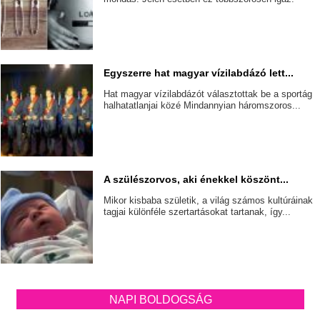
Egyszerre hat magyar vízilabdázó lett...
Hat magyar vízilabdázót választottak be a sportág
halhatatlanjai közé Mindannyian háromszoros...
A szülészorvos, aki énekkel köszönt...
Mikor kisbaba születik, a világ számos kultúráinak
tagjai különféle szertartásokat tartanak, így...
NAPI BOLDOGSÁG