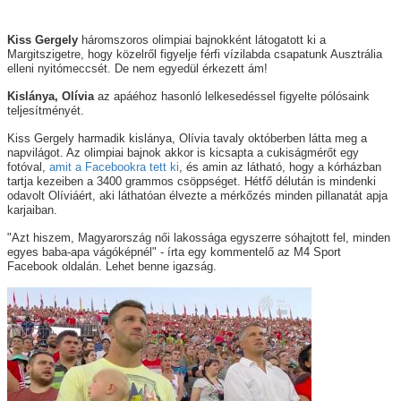
Kiss Gergely
háromszoros olimpiai bajnokként látogatott ki a
Margitszigetre, hogy közelről figyelje férfi vízilabda csapatunk Ausztrália
elleni nyitómeccsét. De nem egyedül érkezett ám!
Kislánya, Olívia
az apáéhoz hasonló lelkesedéssel figyelte pólósaink
teljesítményét.
Kiss Gergely harmadik kislánya, Olívia tavaly októberben látta meg a
napvilágot. Az olimpiai bajnok akkor is kicsapta a cukiságmérőt egy
fotóval,
amit a Facebookra tett ki
, és amin az látható, hogy a kórházban
tartja kezeiben a 3400 grammos csöppséget. Hétfő délután is mindenki
odavolt Olíviáért, aki láthatóan élvezte a mérkőzés minden pillanatát apja
karjaiban.
"Azt hiszem, Magyarország női lakossága egyszerre sóhajtott fel, minden
egyes baba-apa vágóképnél"
- írta egy kommentelő az M4 Sport
Facebook oldalán. Lehet benne igazság.