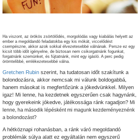
Ha viszont, az örökös zsörtölődés, morgolódás vagy kiabálás helyett az
ember a megoldandó feladatokba egy kis mókát, viccelődést
csempészne, akkor azok sokkal élvezetesebbé válnának. Persze ez egy
kicsit több időt igényelne, de biztosan nem csikorgatnánk fogunkat,
forgatnánk szemünket, és fújtatnánk, mint egy igásló. A perc pedig
örömtelibbé, emlékezetesebbé válna.
Gretchen Rubin
szerint, ha tudatosan időt szakítunk a
bolondozásra, akkor nemcsak mi válunk boldogabbá,
hanem másokat is megfertőzünk a jókedvünkkel. Milyen
igaz!
Mi lenne, ha kezdetnek egyszerűen csak hagynánk,
hogy gyerekeink jókedve, játékossága ránk ragadjon?
Mi
lenne, ha második lépésként mi magunk kezdeményeznénk
a bolondozást?
A hétköznapi rohanásban, a ránk váró megoldandó
problémák súlya alatt ez egyáltalán nem egyszerű