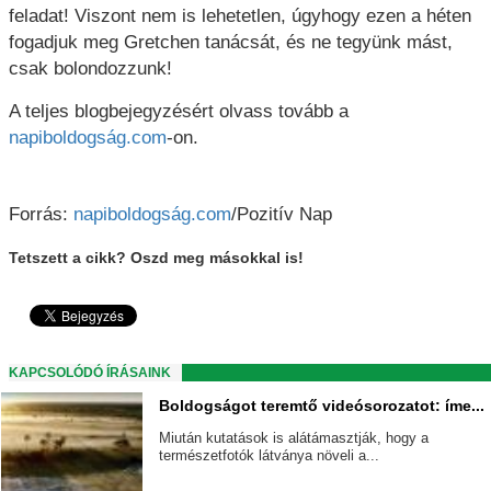
feladat! Viszont nem is lehetetlen, úgyhogy ezen a héten
fogadjuk meg Gretchen tanácsát, és ne tegyünk mást,
csak bolondozzunk!
A teljes blogbejegyzésért olvass tovább a
napiboldogság.com
-on.
Forrás:
napiboldogság.com
/Pozitív Nap
Tetszett a cikk? Oszd meg másokkal is!
KAPCSOLÓDÓ ÍRÁSAINK
Boldogságot teremtő videósorozatot: íme...
Miután kutatások is alátámasztják, hogy a
természetfotók látványa növeli a...